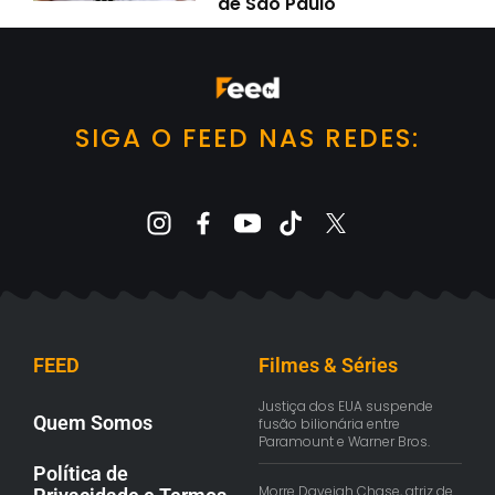
de São Paulo
SIGA O FEED NAS REDES:
FEED
Filmes & Séries
Justiça dos EUA suspende
Quem Somos
fusão bilionária entre
Paramount e Warner Bros.
Política de
Morre Daveigh Chase, atriz de