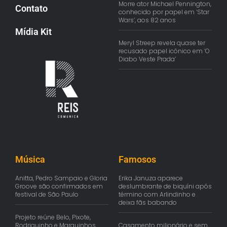
Morre ator Michael Pennington,
Contato
conhecido por papel em ‘Star
Wars’, aos 82 anos
Mídia Kit
Meryl Streep revela quase ter
recusado papel icônico em ‘O
Diabo Veste Prada’
Música
Famosos
Anitta, Pedro Sampaio e Gloria
Erika Januza aparece
Groove são confirmados em
deslumbrante de biquíni após
festival de São Paulo
término com Arlindinho e
deixa fãs babando
Projeto reúne Belo, Pixote,
Rodriguinho e Marquinhos
Casamento milionário e sem