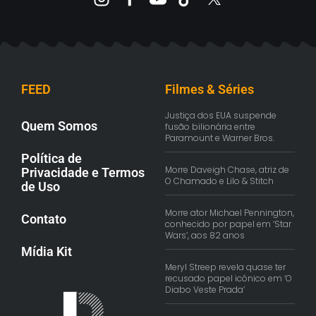
FEED
Filmes & Séries
Justiça dos EUA suspende
Quem Somos
fusão bilionária entre
Paramount e Warner Bros.
Política de
Morre Daveigh Chase, atriz de
Privacidade e Termos
O Chamado e Lilo & Stitch
de Uso
Morre ator Michael Pennington,
Contato
conhecido por papel em ‘Star
Wars’, aos 82 anos
Mídia Kit
Meryl Streep revela quase ter
recusado papel icônico em ‘O
Diabo Veste Prada’