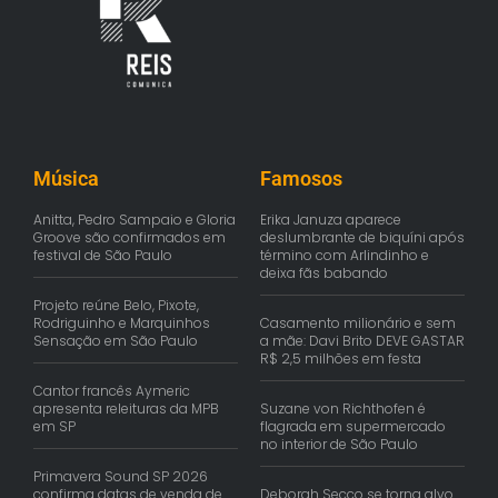
Música
Famosos
Anitta, Pedro Sampaio e Gloria
Erika Januza aparece
Groove são confirmados em
deslumbrante de biquíni após
festival de São Paulo
término com Arlindinho e
deixa fãs babando
Projeto reúne Belo, Pixote,
Rodriguinho e Marquinhos
Casamento milionário e sem
Sensação em São Paulo
a mãe: Davi Brito DEVE GASTAR
R$ 2,5 milhões em festa
Cantor francês Aymeric
apresenta releituras da MPB
Suzane von Richthofen é
em SP
flagrada em supermercado
no interior de São Paulo
Primavera Sound SP 2026
confirma datas de venda de
Deborah Secco se torna alvo