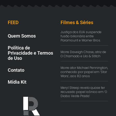
FEED
Filmes & Séries
Justiça dos EUA suspende
Quem Somos
fusão bilionária entre
Paramount e Warner Bros.
Política de
Morre Daveigh Chase, atriz de
Privacidade e Termos
O Chamado e Lilo & Stitch
de Uso
Morre ator Michael Pennington,
Contato
conhecido por papel em ‘Star
Wars’, aos 82 anos
Mídia Kit
Meryl Streep revela quase ter
recusado papel icônico em ‘O
Diabo Veste Prada’