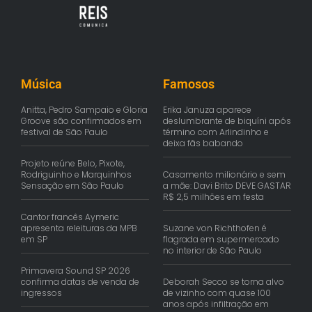
Música
Famosos
Anitta, Pedro Sampaio e Gloria
Erika Januza aparece
Groove são confirmados em
deslumbrante de biquíni após
festival de São Paulo
término com Arlindinho e
deixa fãs babando
Projeto reúne Belo, Pixote,
Rodriguinho e Marquinhos
Casamento milionário e sem
Sensação em São Paulo
a mãe: Davi Brito DEVE GASTAR
R$ 2,5 milhões em festa
Cantor francês Aymeric
apresenta releituras da MPB
Suzane von Richthofen é
em SP
flagrada em supermercado
no interior de São Paulo
Primavera Sound SP 2026
confirma datas de venda de
Deborah Secco se torna alvo
ingressos
de vizinho com quase 100
anos após infiltração em