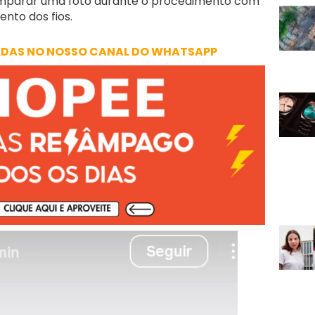
omparar uma foto durante o procedimento com
nto dos fios.
ADAS NO NOSSO CANAL DO WHATSAPP