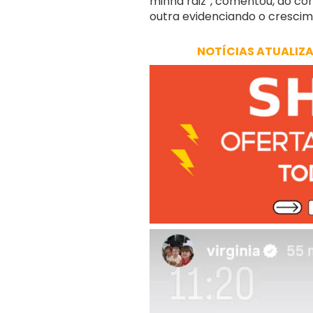
minha raiz”, comentou, ao c
outra evidenciando o crescime
NOTÍCIAS ATUALIZ