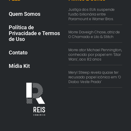
Justiça dos EUA suspende
Quem Somos
fusão bilionária entre
Paramount e Warner Bros.
Política de
Morre Daveigh Chase, atriz de
Privacidade e Termos
O Chamado e Lilo & Stitch
de Uso
Morre ator Michael Pennington,
Contato
conhecido por papel em ‘Star
Wars’, aos 82 anos
Mídia Kit
Meryl Streep revela quase ter
recusado papel icônico em ‘O
Diabo Veste Prada’