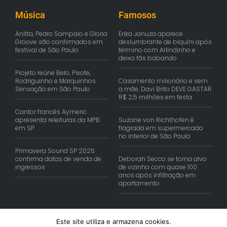
Música
Famosos
Anitta, Pedro Sampaio e Gloria
Erika Januza aparece
Groove são confirmados em
deslumbrante de biquíni após
festival de São Paulo
término com Arlindinho e
deixa fãs babando
Projeto reúne Belo, Pixote,
Rodriguinho e Marquinhos
Casamento milionário e sem
Sensação em São Paulo
a mãe: Davi Brito DEVE GASTAR
R$ 2,5 milhões em festa
Cantor francês Aymeric
apresenta releituras da MPB
Suzane von Richthofen é
em SP
flagrada em supermercado
no interior de São Paulo
Primavera Sound SP 2026
confirma datas de venda de
Deborah Secco se torna alvo
ingressos
de vizinho com quase 100
anos após infiltração em
apartamento
Este site utiliza e armazena cookies.