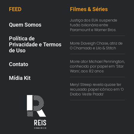
FEED
Filmes & Séries
Justiça dos EUA suspende
Quem Somos
fusão bilionária entre
Paramount e Warner Bros.
Política de
Morre Daveigh Chase, atriz de
Privacidade e Termos
O Chamado e Lilo & Stitch
de Uso
Morre ator Michael Pennington,
Contato
conhecido por papel em ‘Star
Wars’, aos 82 anos
Mídia Kit
Meryl Streep revela quase ter
recusado papel icônico em ‘O
Diabo Veste Prada’