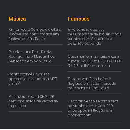
Música
Famosos
Anitta, Pedro Sampaio e Gloria
Erika Januza aparece
Groove são confirmados em
deslumbrante de biquíni após
festival de São Paulo
término com Arlindinho e
deixa fãs babando
Projeto reúne Belo, Pixote,
Rodriguinho e Marquinhos
Casamento milionário e sem
Sensação em São Paulo
a mãe: Davi Brito DEVE GASTAR
R$ 2,5 milhões em festa
Cantor francês Aymeric
apresenta releituras da MPB
Suzane von Richthofen é
em SP
flagrada em supermercado
no interior de São Paulo
Primavera Sound SP 2026
confirma datas de venda de
Deborah Secco se torna alvo
ingressos
de vizinho com quase 100
anos após infiltração em
apartamento