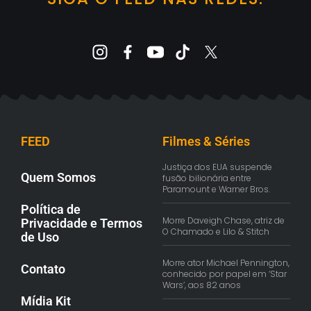
FEED
Filmes & Séries
Justiça dos EUA suspende
Quem Somos
fusão bilionária entre
Paramount e Warner Bros.
Política de
Morre Daveigh Chase, atriz de
Privacidade e Termos
O Chamado e Lilo & Stitch
de Uso
Morre ator Michael Pennington,
Contato
conhecido por papel em ‘Star
Wars’, aos 82 anos
Mídia Kit