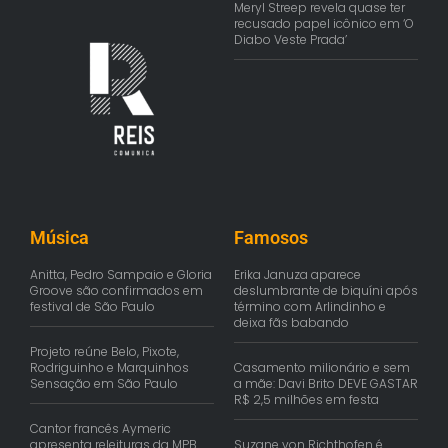
Meryl Streep revela quase ter
recusado papel icônico em ‘O
Diabo Veste Prada’
Música
Famosos
Anitta, Pedro Sampaio e Gloria
Erika Januza aparece
Groove são confirmados em
deslumbrante de biquíni após
festival de São Paulo
término com Arlindinho e
deixa fãs babando
Projeto reúne Belo, Pixote,
Rodriguinho e Marquinhos
Casamento milionário e sem
Sensação em São Paulo
a mãe: Davi Brito DEVE GASTAR
R$ 2,5 milhões em festa
Cantor francês Aymeric
apresenta releituras da MPB
Suzane von Richthofen é