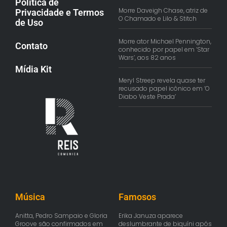
Política de
Morre Daveigh Chase, atriz de
Privacidade e Termos
O Chamado e Lilo & Stitch
de Uso
Morre ator Michael Pennington,
Contato
conhecido por papel em ‘Star
Wars’, aos 82 anos
Mídia Kit
Meryl Streep revela quase ter
recusado papel icônico em ‘O
Diabo Veste Prada’
Música
Famosos
Anitta, Pedro Sampaio e Gloria
Erika Januza aparece
Groove são confirmados em
deslumbrante de biquíni após