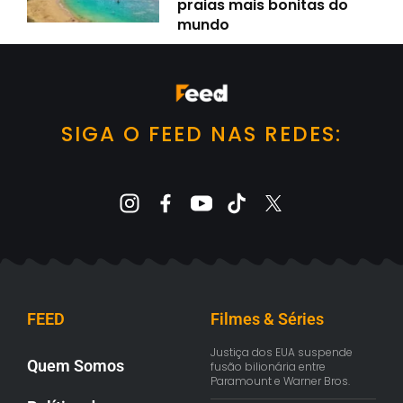
praias mais bonitas do
mundo
SIGA O FEED NAS REDES:
FEED
Filmes & Séries
Justiça dos EUA suspende
Quem Somos
fusão bilionária entre
Paramount e Warner Bros.