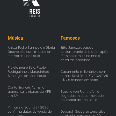
Música
Famosos
Anitta, Pedro Sampaio e Gloria
Erika Januza aparece
Groove são confirmados em
deslumbrante de biquíni após
festival de São Paulo
término com Arlindinho e
deixa fãs babando
Projeto reúne Belo, Pixote,
Rodriguinho e Marquinhos
Casamento milionário e sem
Sensação em São Paulo
a mãe: Davi Brito DEVE GASTAR
R$ 2,5 milhões em festa
Cantor francês Aymeric
apresenta releituras da MPB
Suzane von Richthofen é
em SP
flagrada em supermercado
no interior de São Paulo
Primavera Sound SP 2026
confirma datas de venda de
Deborah Secco se torna alvo
ingressos
de vizinho com quase 100