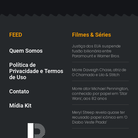
FEED
Filmes & Séries
Justiça dos EUA suspende
Quem Somos
fusão bilionária entre
Paramount e Warner Bros.
Política de
Morre Daveigh Chase, atriz de
Privacidade e Termos
O Chamado e Lilo & Stitch
de Uso
Morre ator Michael Pennington,
Contato
conhecido por papel em ‘Star
Wars’, aos 82 anos
Mídia Kit
Meryl Streep revela quase ter
recusado papel icônico em ‘O
Diabo Veste Prada’