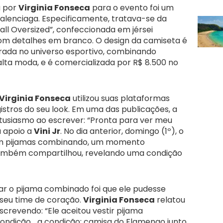
a por
Virginia Fonseca
para o evento foi um
alenciaga. Especificamente, tratava-se da
ll Oversized”, confeccionada em jérsei
 com detalhes em branco. O design da camiseta é
irada no universo esportivo, combinando
lta moda, e é comercializada por R$ 8.500 no
Virginia Fonseca
utilizou suas plataformas
gistros do seu look. Em uma das publicações, a
tusiasmo ao escrever: “Pronta para ver meu
u apoio a
Vini Jr
. No dia anterior, domingo (1º), o
 em pijamas combinando, um momento
mbém compartilhou, revelando uma condição
ar o pijama combinado foi que ele pudesse
 seu time de coração.
Virginia Fonseca
relatou
crevendo: “Ele aceitou vestir pijama
ndição… a condição: camisa do Flamengo junto