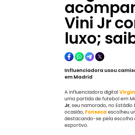
acompan
Vini Jr 
luxo; sai
Influenciadora usou camise
em Madrid
A influenciadora digital
Virgi
uma partida de futebol em Mad
Jr
, seu namorado, no Estádio 
ocasião,
Fonseca
escolheu um
destacando-se pela escolha
esportivo.