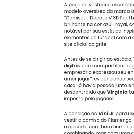
A peça de vestuário escolhid
modelo oversized da marca B
“Camiseta Decote V 3B Footba
brilhante na cor azul-royal,
notável por sua estética insp
elementos do futebol com a a
site oficial da grife.
Antes de se dirigir ao estádio,
digitais para compartilhar re
empresária expressou seu en
amor jogar”, evidenciando se
casal já havia posado junto
descontraído que
Virginia
ta
imposta pelo jogador.
A condição de
Vini Jr
para us
vestir a camisa do Flamengo,
o episódio com bom humor, es
combinando, mas com uma co