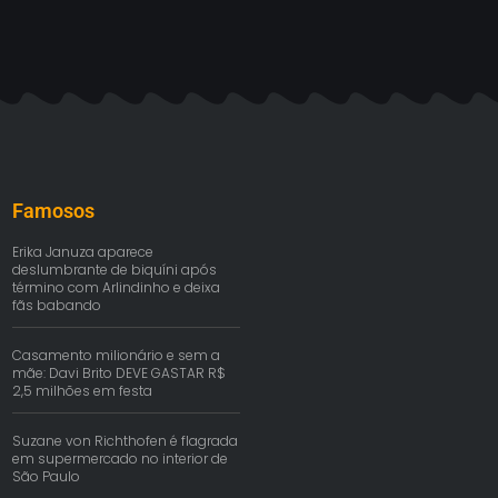
Famosos
Erika Januza aparece
deslumbrante de biquíni após
término com Arlindinho e deixa
fãs babando
Casamento milionário e sem a
mãe: Davi Brito DEVE GASTAR R$
2,5 milhões em festa
Suzane von Richthofen é flagrada
em supermercado no interior de
São Paulo