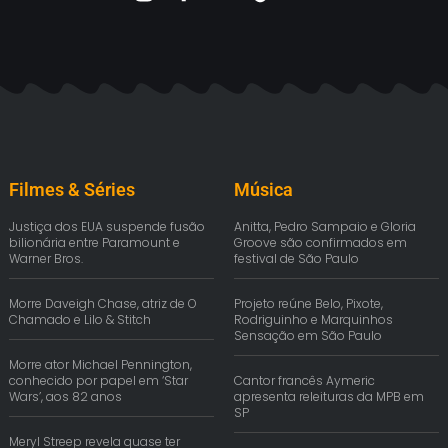
Filmes & Séries
Música
Justiça dos EUA suspende fusão
Anitta, Pedro Sampaio e Gloria
bilionária entre Paramount e
Groove são confirmados em
Warner Bros.
festival de São Paulo
Morre Daveigh Chase, atriz de O
Projeto reúne Belo, Pixote,
Chamado e Lilo & Stitch
Rodriguinho e Marquinhos
Sensação em São Paulo
Morre ator Michael Pennington,
conhecido por papel em ‘Star
Cantor francês Aymeric
Wars’, aos 82 anos
apresenta releituras da MPB em
SP
Meryl Streep revela quase ter