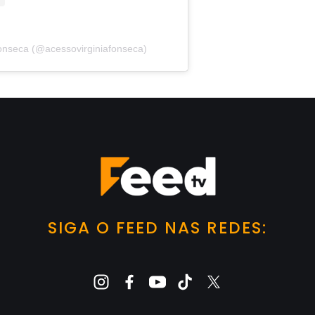
Fonseca (@acessovirginiafonseca)
SIGA O FEED NAS REDES: