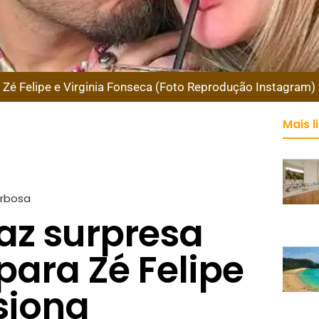
Zé Felipe e Virginia Fonseca (Foto Reprodução Instagram)
Mais l
arbosa
faz surpresa
para Zé Felipe
siona