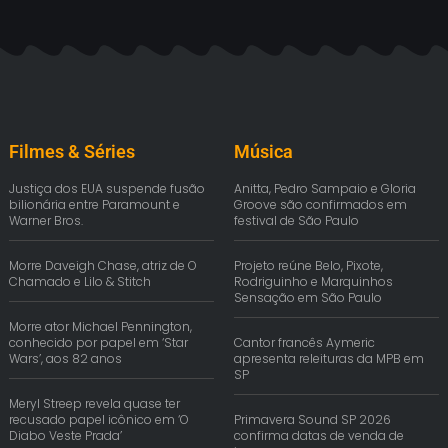
Filmes & Séries
Música
Justiça dos EUA suspende fusão
Anitta, Pedro Sampaio e Gloria
bilionária entre Paramount e
Groove são confirmados em
Warner Bros.
festival de São Paulo
Morre Daveigh Chase, atriz de O
Projeto reúne Belo, Pixote,
Chamado e Lilo & Stitch
Rodriguinho e Marquinhos
Sensação em São Paulo
Morre ator Michael Pennington,
conhecido por papel em ‘Star
Cantor francês Aymeric
Wars’, aos 82 anos
apresenta releituras da MPB em
SP
Meryl Streep revela quase ter
recusado papel icônico em ‘O
Primavera Sound SP 2026
Diabo Veste Prada’
confirma datas de venda de