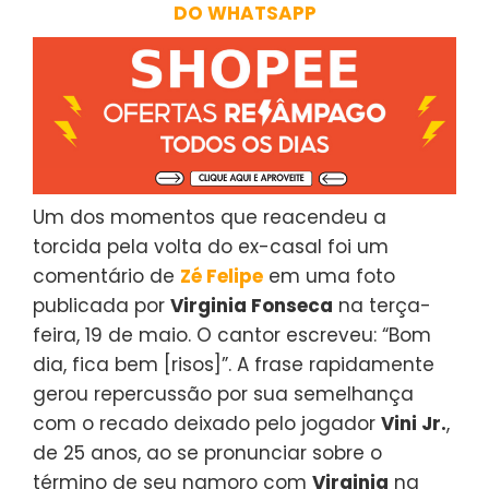
DO WHATSAPP
Um dos momentos que reacendeu a
torcida pela volta do ex-casal foi um
comentário de
Zé Felipe
em uma foto
publicada por
Virginia Fonseca
na terça-
feira, 19 de maio. O cantor escreveu: “Bom
dia, fica bem [risos]”. A frase rapidamente
gerou repercussão por sua semelhança
com o recado deixado pelo jogador
Vini Jr.
,
de 25 anos, ao se pronunciar sobre o
término de seu namoro com
Virginia
na