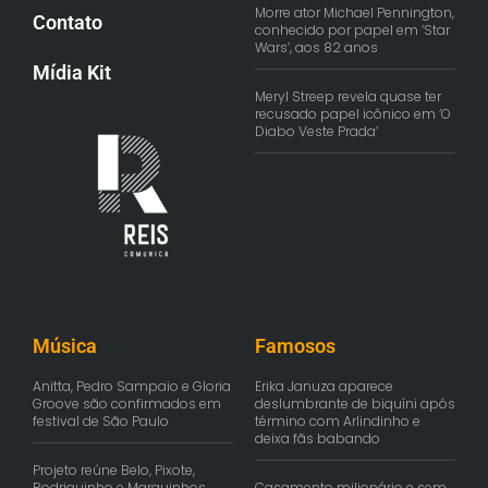
Morre ator Michael Pennington,
Contato
conhecido por papel em ‘Star
Wars’, aos 82 anos
Mídia Kit
Meryl Streep revela quase ter
recusado papel icônico em ‘O
Diabo Veste Prada’
Música
Famosos
Anitta, Pedro Sampaio e Gloria
Erika Januza aparece
Groove são confirmados em
deslumbrante de biquíni após
festival de São Paulo
término com Arlindinho e
deixa fãs babando
Projeto reúne Belo, Pixote,
Rodriguinho e Marquinhos
Casamento milionário e sem