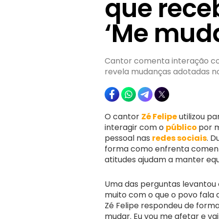
que rece
‘Me muda
Cantor comenta interação com
revela mudanças adotadas no 
O cantor
Zé Felipe
utilizou p
interagir com o
público
por m
pessoal nas
redes sociais
. D
forma como enfrenta comentár
atitudes ajudam a manter equ
Uma das perguntas levantou o 
muito com o que o povo fala 
Zé Felipe respondeu de forma
mudar. Eu vou me afetar e va