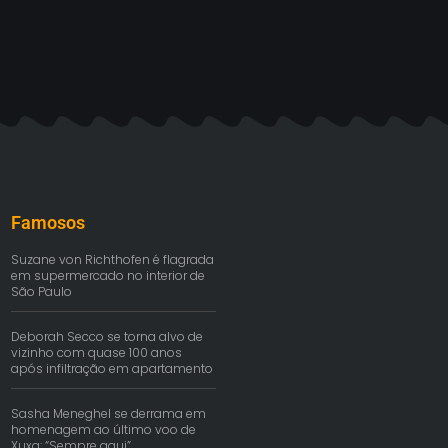
Famosos
Suzane von Richthofen é flagrada
em supermercado no interior de
São Paulo
Deborah Secco se torna alvo de
vizinho com quase 100 anos
após infiltração em apartamento
Sasha Meneghel se derrama em
homenagem ao último voo de
Xuxa: “Sempre aqui”