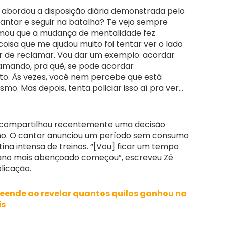
 abordou a disposição diária demonstrada pelo
vantar e seguir na batalha? Te vejo sempre
afirmou que a mudança de mentalidade fez
coisa que me ajudou muito foi tentar ver o lado
r de reclamar. Vou dar um exemplo: acordar
amando, pra quê, se pode acordar
ito. Às vezes, você nem percebe que está
o. Mas depois, tenta policiar isso aí pra ver…
pe compartilhou recentemente uma decisão
o. O cantor anunciou um período sem consumo
tina intensa de treinos. “[Vou] ficar um tempo
O ano mais abençoado começou”, escreveu Zé
licação.
preende ao revelar quantos quilos ganhou na
is