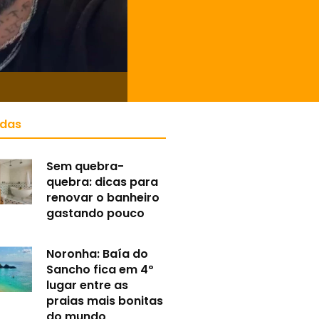
idas
Sem quebra-
quebra: dicas para
renovar o banheiro
gastando pouco
Noronha: Baía do
Sancho fica em 4º
lugar entre as
praias mais bonitas
do mundo