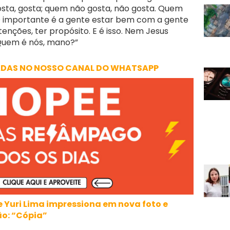
sta, gosta; quem não gosta, não gosta. Quem
. O importante é a gente estar bem com a gente
nções, ter propósito. E é isso. Nem Jesus
Quem é nós, mano?”
ADAS NO NOSSO CANAL DO WHATSAPP
 e Yuri Lima impressiona em nova foto e
o: “Cópia”