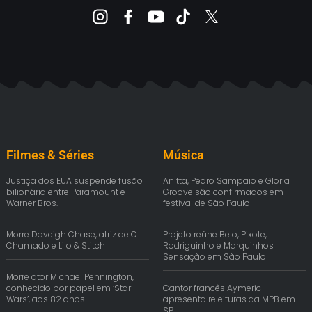
Filmes & Séries
Música
Justiça dos EUA suspende fusão
Anitta, Pedro Sampaio e Gloria
bilionária entre Paramount e
Groove são confirmados em
Warner Bros.
festival de São Paulo
Morre Daveigh Chase, atriz de O
Projeto reúne Belo, Pixote,
Chamado e Lilo & Stitch
Rodriguinho e Marquinhos
Sensação em São Paulo
Morre ator Michael Pennington,
conhecido por papel em ‘Star
Cantor francês Aymeric
Wars’, aos 82 anos
apresenta releituras da MPB em
SP