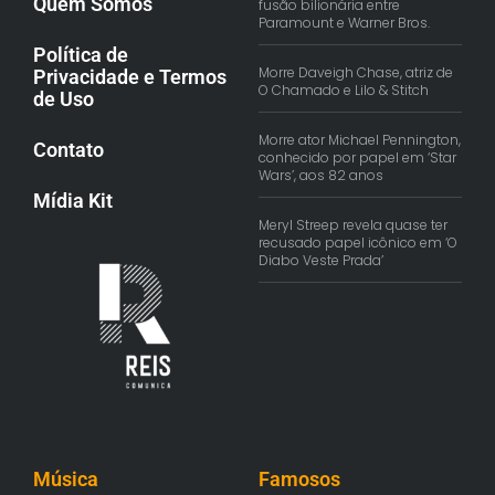
Quem Somos
fusão bilionária entre
Paramount e Warner Bros.
Política de
Morre Daveigh Chase, atriz de
Privacidade e Termos
O Chamado e Lilo & Stitch
de Uso
Morre ator Michael Pennington,
Contato
conhecido por papel em ‘Star
Wars’, aos 82 anos
Mídia Kit
Meryl Streep revela quase ter
recusado papel icônico em ‘O
Diabo Veste Prada’
Música
Famosos