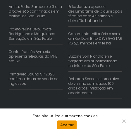
Anitta, Pedro Sampaio e Gloria
Erika Januza aparece
Groove são confirmados em
deslumbrante de biquíni após
festival de São Paulo
término com Arlindinho e
deixa fãs babando
Projeto reúne Belo, Pixote,
Rodriguinho e Marquinhos
Casamento milionário e sem
Sensação em São Paulo
a mãe: Davi Brito DEVE GASTAR
R$ 2,5 milhões em festa
Cantor francês Aymeric
apresenta releituras da MPB
Suzane von Richthofen é
em SP
flagrada em supermercado
no interior de São Paulo
Primavera Sound SP 2026
confirma datas de venda de
Deborah Secco se torna alvo
ingressos
de vizinho com quase 100
anos após infiltração em
apartamento
Este site utiliza e armazena cookies.
© Copyright 2026 | Reis Comunica. Todos os Direitos Reservados.
Aceitar