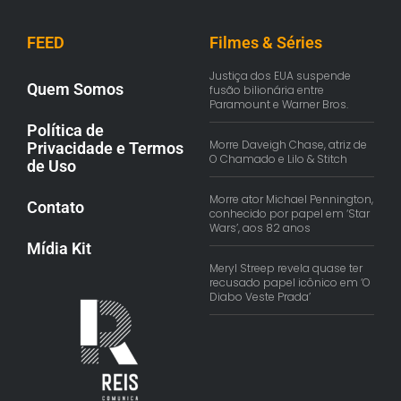
FEED
Filmes & Séries
Justiça dos EUA suspende
Quem Somos
fusão bilionária entre
Paramount e Warner Bros.
Política de
Morre Daveigh Chase, atriz de
Privacidade e Termos
O Chamado e Lilo & Stitch
de Uso
Morre ator Michael Pennington,
Contato
conhecido por papel em ‘Star
Wars’, aos 82 anos
Mídia Kit
Meryl Streep revela quase ter
recusado papel icônico em ‘O
Diabo Veste Prada’