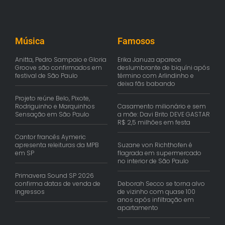
Música
Famosos
Anitta, Pedro Sampaio e Gloria
Erika Januza aparece
Groove são confirmados em
deslumbrante de biquíni após
festival de São Paulo
término com Arlindinho e
deixa fãs babando
Projeto reúne Belo, Pixote,
Rodriguinho e Marquinhos
Casamento milionário e sem
Sensação em São Paulo
a mãe: Davi Brito DEVE GASTAR
R$ 2,5 milhões em festa
Cantor francês Aymeric
apresenta releituras da MPB
Suzane von Richthofen é
em SP
flagrada em supermercado
no interior de São Paulo
Primavera Sound SP 2026
confirma datas de venda de
Deborah Secco se torna alvo
ingressos
de vizinho com quase 100
anos após infiltração em
apartamento