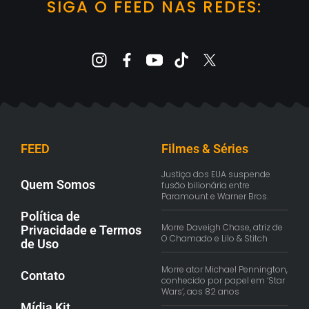
SIGA O FEED NAS REDES:
FEED
Filmes & Séries
Justiça dos EUA suspende
Quem Somos
fusão bilionária entre
Paramount e Warner Bros.
Política de
Morre Daveigh Chase, atriz de
Privacidade e Termos
O Chamado e Lilo & Stitch
de Uso
Morre ator Michael Pennington,
Contato
conhecido por papel em ‘Star
Wars’, aos 82 anos
Mídia Kit