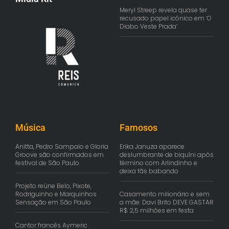
Meryl Streep revela quase ter
recusado papel icônico em ‘O
Diabo Veste Prada’
Música
Famosos
Anitta, Pedro Sampaio e Gloria
Erika Januza aparece
Groove são confirmados em
deslumbrante de biquíni após
festival de São Paulo
término com Arlindinho e
deixa fãs babando
Projeto reúne Belo, Pixote,
Rodriguinho e Marquinhos
Casamento milionário e sem
Sensação em São Paulo
a mãe: Davi Brito DEVE GASTAR
R$ 2,5 milhões em festa
Cantor francês Aymeric