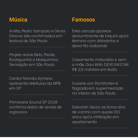
Música
Famosos
Anitta, Pedro Sampaio e Gloria
Erika Januza aparece
Groove são confirmados em
deslumbrante de biquíni após
festival de São Paulo
término com Arlindinho e
deixa fãs babando
Projeto reúne Belo, Pixote,
Rodriguinho e Marquinhos
Casamento milionário e sem
Sensação em São Paulo
a mãe: Davi Brito DEVE GASTAR
R$ 2,5 milhões em festa
Cantor francês Aymeric
apresenta releituras da MPB
Suzane von Richthofen é
em SP
flagrada em supermercado
no interior de São Paulo
Primavera Sound SP 2026
confirma datas de venda de
Deborah Secco se torna alvo
ingressos
de vizinho com quase 100
anos após infiltração em
apartamento