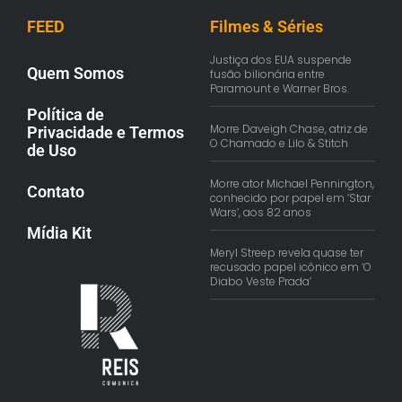
FEED
Filmes & Séries
Justiça dos EUA suspende
Quem Somos
fusão bilionária entre
Paramount e Warner Bros.
Política de
Morre Daveigh Chase, atriz de
Privacidade e Termos
O Chamado e Lilo & Stitch
de Uso
Morre ator Michael Pennington,
Contato
conhecido por papel em ‘Star
Wars’, aos 82 anos
Mídia Kit
Meryl Streep revela quase ter
recusado papel icônico em ‘O
Diabo Veste Prada’