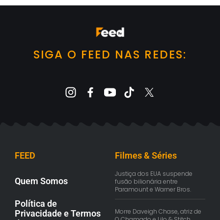
SIGA O FEED NAS REDES:
FEED
Filmes & Séries
Justiça dos EUA suspende
Quem Somos
fusão bilionária entre
Paramount e Warner Bros.
Política de
Morre Daveigh Chase, atriz de
Privacidade e Termos
O Chamado e Lilo & Stitch