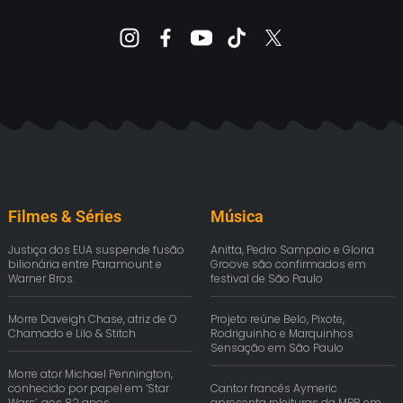
Filmes & Séries
Música
Justiça dos EUA suspende fusão
Anitta, Pedro Sampaio e Gloria
bilionária entre Paramount e
Groove são confirmados em
Warner Bros.
festival de São Paulo
Morre Daveigh Chase, atriz de O
Projeto reúne Belo, Pixote,
Chamado e Lilo & Stitch
Rodriguinho e Marquinhos
Sensação em São Paulo
Morre ator Michael Pennington,
conhecido por papel em ‘Star
Cantor francês Aymeric
Wars’, aos 82 anos
apresenta releituras da MPB em