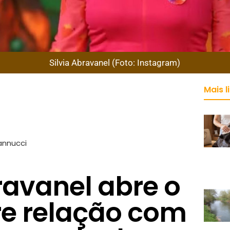
Silvia Abravanel (Foto: Instagram)
Mais l
annucci
ravanel abre o
re relação com