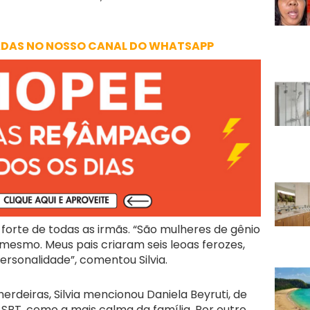
ADAS NO NOSSO CANAL DO WHATSAPP
forte de todas as irmãs. “São mulheres de gênio
mesmo. Meus pais criaram seis leoas ferozes,
rsonalidade”, comentou Silvia.
herdeiras, Silvia mencionou Daniela Beyruti, de
 SBT, como a mais calma da família. Por outro