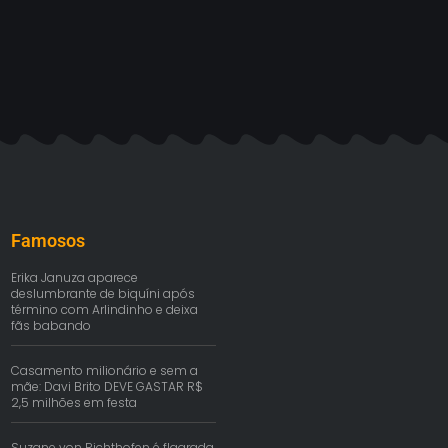
Famosos
Erika Januza aparece
deslumbrante de biquíni após
término com Arlindinho e deixa
fãs babando
Casamento milionário e sem a
mãe: Davi Brito DEVE GASTAR R$
2,5 milhões em festa
Suzane von Richthofen é flagrada