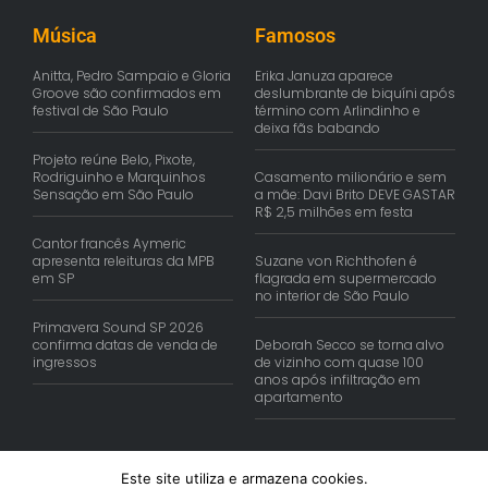
Música
Famosos
Anitta, Pedro Sampaio e Gloria
Erika Januza aparece
Groove são confirmados em
deslumbrante de biquíni após
festival de São Paulo
término com Arlindinho e
deixa fãs babando
Projeto reúne Belo, Pixote,
Rodriguinho e Marquinhos
Casamento milionário e sem
Sensação em São Paulo
a mãe: Davi Brito DEVE GASTAR
R$ 2,5 milhões em festa
Cantor francês Aymeric
apresenta releituras da MPB
Suzane von Richthofen é
em SP
flagrada em supermercado
no interior de São Paulo
Primavera Sound SP 2026
confirma datas de venda de
Deborah Secco se torna alvo
ingressos
de vizinho com quase 100
anos após infiltração em
apartamento
Este site utiliza e armazena cookies.