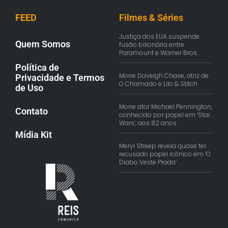
FEED
Filmes & Séries
Justiça dos EUA suspende
Quem Somos
fusão bilionária entre
Paramount e Warner Bros.
Política de
Morre Daveigh Chase, atriz de
Privacidade e Termos
O Chamado e Lilo & Stitch
de Uso
Morre ator Michael Pennington,
Contato
conhecido por papel em ‘Star
Wars’, aos 82 anos
Mídia Kit
Meryl Streep revela quase ter
recusado papel icônico em ‘O
Diabo Veste Prada’