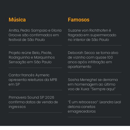
Música
Famosos
Anitta, Pedro Sampaio e Gloria
Suzane von Richthofen é
Groove são confirmados em
flagrada em supermercado
festival de São Paulo
no interior de São Paulo
Projeto reúne Belo, Pixote,
Deborah Secco se torna alvo
Rodriguinho e Marquinhos
de vizinho com quase 100
Sensação em São Paulo
anos após infiltração em
apartamento
Cantor francês Aymeric
apresenta releituras da MPB
Sasha Meneghel se derrama
em SP
em homenagem ao último
voo de Xuxa: “Sempre aqui”
Primavera Sound SP 2026
confirma datas de venda de
“É um retrocesso”: Leandra Leal
ingressos
detona canetas
emagrecedoras