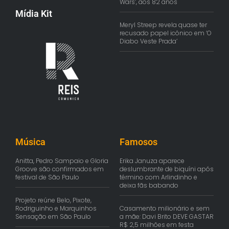
Wars’, aos 82 anos
Mídia Kit
Meryl Streep revela quase ter
recusado papel icônico em ‘O
Diabo Veste Prada’
Música
Famosos
Anitta, Pedro Sampaio e Gloria
Erika Januza aparece
Groove são confirmados em
deslumbrante de biquíni após
festival de São Paulo
término com Arlindinho e
deixa fãs babando
Projeto reúne Belo, Pixote,
Rodriguinho e Marquinhos
Casamento milionário e sem
Sensação em São Paulo
a mãe: Davi Brito DEVE GASTAR
R$ 2,5 milhões em festa