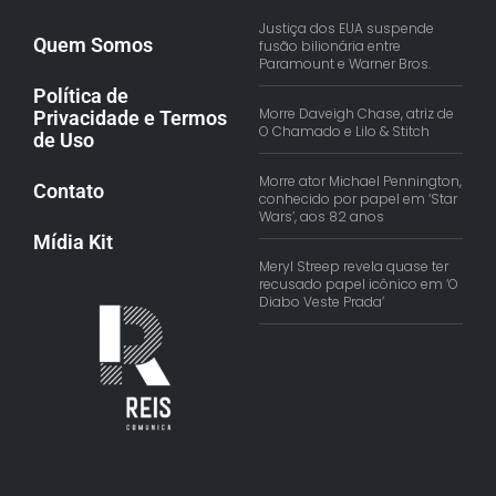
Justiça dos EUA suspende
Quem Somos
fusão bilionária entre
Paramount e Warner Bros.
Política de
Morre Daveigh Chase, atriz de
Privacidade e Termos
O Chamado e Lilo & Stitch
de Uso
Morre ator Michael Pennington,
Contato
conhecido por papel em ‘Star
Wars’, aos 82 anos
Mídia Kit
Meryl Streep revela quase ter
recusado papel icônico em ‘O
Diabo Veste Prada’