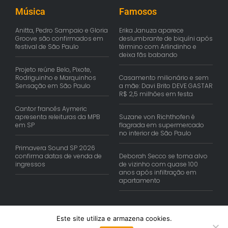
Música
Famosos
Anitta, Pedro Sampaio e Gloria
Erika Januza aparece
Groove são confirmados em
deslumbrante de biquíni após
festival de São Paulo
término com Arlindinho e
deixa fãs babando
Projeto reúne Belo, Pixote,
Rodriguinho e Marquinhos
Casamento milionário e sem
Sensação em São Paulo
a mãe: Davi Brito DEVE GASTAR
R$ 2,5 milhões em festa
Cantor francês Aymeric
apresenta releituras da MPB
Suzane von Richthofen é
em SP
flagrada em supermercado
no interior de São Paulo
Primavera Sound SP 2026
confirma datas de venda de
Deborah Secco se torna alvo
ingressos
de vizinho com quase 100
anos após infiltração em
apartamento
Este site utiliza e armazena cookies.