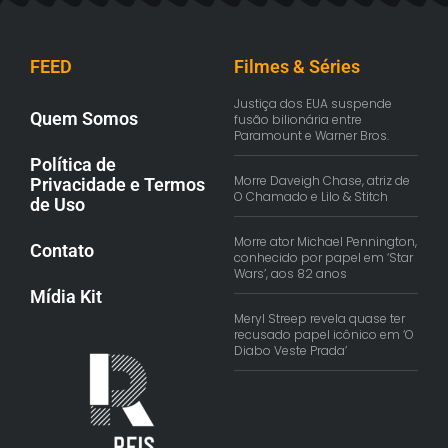
FEED
Filmes & Séries
Justiça dos EUA suspende
Quem Somos
fusão bilionária entre
Paramount e Warner Bros.
Política de
Morre Daveigh Chase, atriz de
Privacidade e Termos
O Chamado e Lilo & Stitch
de Uso
Morre ator Michael Pennington,
Contato
conhecido por papel em ‘Star
Wars’, aos 82 anos
Mídia Kit
Meryl Streep revela quase ter
recusado papel icônico em ‘O
Diabo Veste Prada’