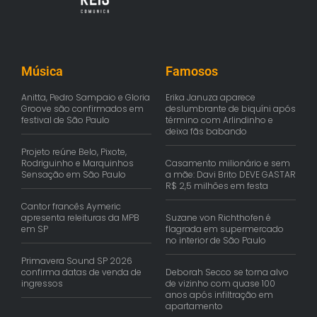
Música
Famosos
Anitta, Pedro Sampaio e Gloria
Erika Januza aparece
Groove são confirmados em
deslumbrante de biquíni após
festival de São Paulo
término com Arlindinho e
deixa fãs babando
Projeto reúne Belo, Pixote,
Rodriguinho e Marquinhos
Casamento milionário e sem
Sensação em São Paulo
a mãe: Davi Brito DEVE GASTAR
R$ 2,5 milhões em festa
Cantor francês Aymeric
apresenta releituras da MPB
Suzane von Richthofen é
em SP
flagrada em supermercado
no interior de São Paulo
Primavera Sound SP 2026
confirma datas de venda de
Deborah Secco se torna alvo
ingressos
de vizinho com quase 100
anos após infiltração em
apartamento