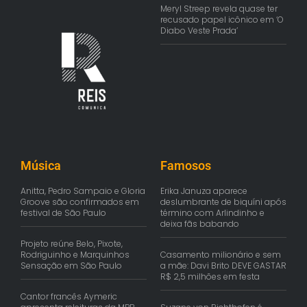
Meryl Streep revela quase ter
recusado papel icônico em ‘O
Diabo Veste Prada’
Música
Famosos
Anitta, Pedro Sampaio e Gloria
Erika Januza aparece
Groove são confirmados em
deslumbrante de biquíni após
festival de São Paulo
término com Arlindinho e
deixa fãs babando
Projeto reúne Belo, Pixote,
Rodriguinho e Marquinhos
Casamento milionário e sem
Sensação em São Paulo
a mãe: Davi Brito DEVE GASTAR
R$ 2,5 milhões em festa
Cantor francês Aymeric