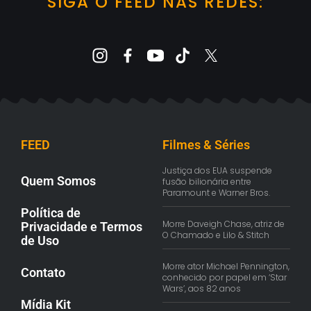
SIGA O FEED NAS REDES:
FEED
Filmes & Séries
Justiça dos EUA suspende
Quem Somos
fusão bilionária entre
Paramount e Warner Bros.
Política de
Morre Daveigh Chase, atriz de
Privacidade e Termos
O Chamado e Lilo & Stitch
de Uso
Morre ator Michael Pennington,
Contato
conhecido por papel em ‘Star
Wars’, aos 82 anos
Mídia Kit