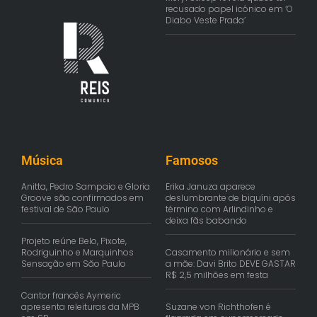
recusado papel icônico em ‘O
Diabo Veste Prada’
Música
Famosos
Anitta, Pedro Sampaio e Gloria
Erika Januza aparece
Groove são confirmados em
deslumbrante de biquíni após
festival de São Paulo
término com Arlindinho e
deixa fãs babando
Projeto reúne Belo, Pixote,
Rodriguinho e Marquinhos
Casamento milionário e sem
Sensação em São Paulo
a mãe: Davi Brito DEVE GASTAR
R$ 2,5 milhões em festa
Cantor francês Aymeric
apresenta releituras da MPB
Suzane von Richthofen é