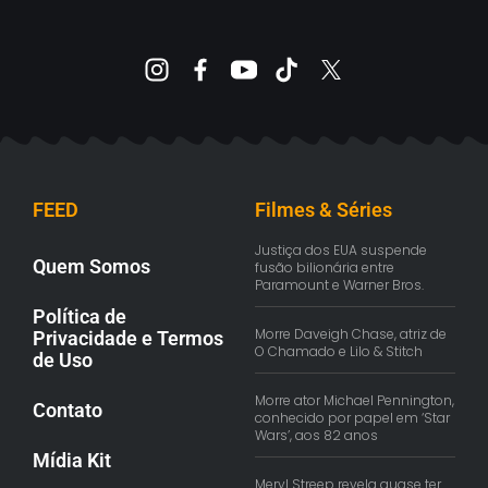
FEED
Filmes & Séries
Justiça dos EUA suspende
Quem Somos
fusão bilionária entre
Paramount e Warner Bros.
Política de
Morre Daveigh Chase, atriz de
Privacidade e Termos
O Chamado e Lilo & Stitch
de Uso
Morre ator Michael Pennington,
Contato
conhecido por papel em ‘Star
Wars’, aos 82 anos
Mídia Kit
Meryl Streep revela quase ter