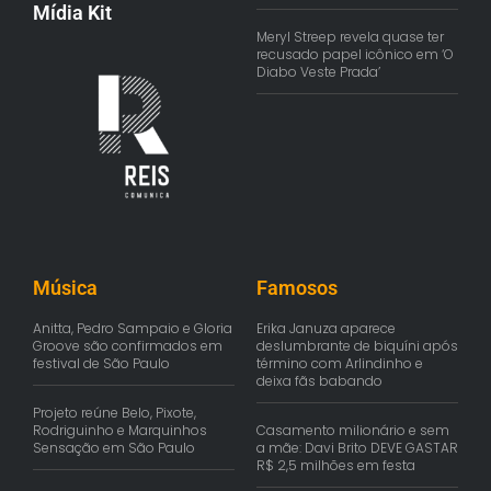
Mídia Kit
Meryl Streep revela quase ter
recusado papel icônico em ‘O
Diabo Veste Prada’
Música
Famosos
Anitta, Pedro Sampaio e Gloria
Erika Januza aparece
Groove são confirmados em
deslumbrante de biquíni após
festival de São Paulo
término com Arlindinho e
deixa fãs babando
Projeto reúne Belo, Pixote,
Rodriguinho e Marquinhos
Casamento milionário e sem
Sensação em São Paulo
a mãe: Davi Brito DEVE GASTAR
R$ 2,5 milhões em festa