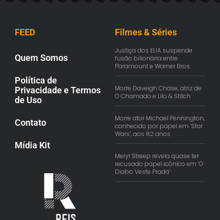
FEED
Filmes & Séries
Justiça dos EUA suspende
Quem Somos
fusão bilionária entre
Paramount e Warner Bros.
Política de
Morre Daveigh Chase, atriz de
Privacidade e Termos
O Chamado e Lilo & Stitch
de Uso
Morre ator Michael Pennington,
Contato
conhecido por papel em ‘Star
Wars’, aos 82 anos
Mídia Kit
Meryl Streep revela quase ter
recusado papel icônico em ‘O
Diabo Veste Prada’