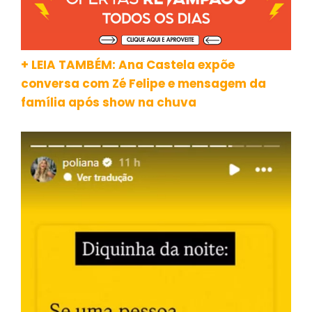
+ LEIA TAMBÉM: Ana Castela expõe
conversa com Zé Felipe e mensagem da
família após show na chuva