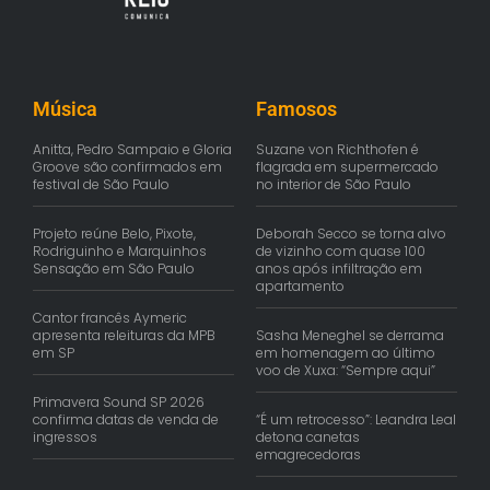
Música
Famosos
Anitta, Pedro Sampaio e Gloria
Suzane von Richthofen é
Groove são confirmados em
flagrada em supermercado
festival de São Paulo
no interior de São Paulo
Projeto reúne Belo, Pixote,
Deborah Secco se torna alvo
Rodriguinho e Marquinhos
de vizinho com quase 100
Sensação em São Paulo
anos após infiltração em
apartamento
Cantor francês Aymeric
apresenta releituras da MPB
Sasha Meneghel se derrama
em SP
em homenagem ao último
voo de Xuxa: “Sempre aqui”
Primavera Sound SP 2026
confirma datas de venda de
“É um retrocesso”: Leandra Leal
ingressos
detona canetas
emagrecedoras