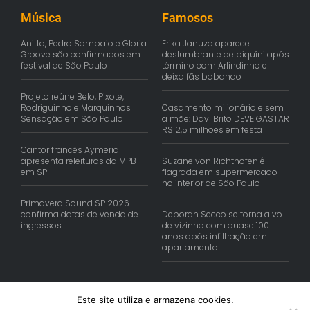
Música
Famosos
Anitta, Pedro Sampaio e Gloria
Erika Januza aparece
Groove são confirmados em
deslumbrante de biquíni após
festival de São Paulo
término com Arlindinho e
deixa fãs babando
Projeto reúne Belo, Pixote,
Rodriguinho e Marquinhos
Casamento milionário e sem
Sensação em São Paulo
a mãe: Davi Brito DEVE GASTAR
R$ 2,5 milhões em festa
Cantor francês Aymeric
apresenta releituras da MPB
Suzane von Richthofen é
em SP
flagrada em supermercado
no interior de São Paulo
Primavera Sound SP 2026
confirma datas de venda de
Deborah Secco se torna alvo
ingressos
de vizinho com quase 100
anos após infiltração em
apartamento
Este site utiliza e armazena cookies.