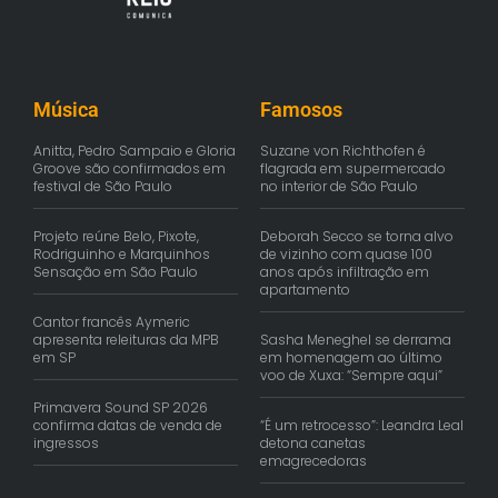
Música
Famosos
Anitta, Pedro Sampaio e Gloria
Suzane von Richthofen é
Groove são confirmados em
flagrada em supermercado
festival de São Paulo
no interior de São Paulo
Projeto reúne Belo, Pixote,
Deborah Secco se torna alvo
Rodriguinho e Marquinhos
de vizinho com quase 100
Sensação em São Paulo
anos após infiltração em
apartamento
Cantor francês Aymeric
apresenta releituras da MPB
Sasha Meneghel se derrama
em SP
em homenagem ao último
voo de Xuxa: “Sempre aqui”
Primavera Sound SP 2026
confirma datas de venda de
“É um retrocesso”: Leandra Leal
ingressos
detona canetas
emagrecedoras