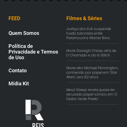
FEED
Filmes & Séries
Justiça dos EUA suspende
Quem Somos
fusão bilionária entre
Paramount e Warner Bros.
Política de
Morre Daveigh Chase, atriz de
Privacidade e Termos
O Chamado e Lilo & Stitch
de Uso
Morre ator Michael Pennington,
Contato
conhecido por papel em ‘Star
Wars’, aos 82 anos
Mídia Kit
Meryl Streep revela quase ter
recusado papel icônico em ‘O
Diabo Veste Prada’