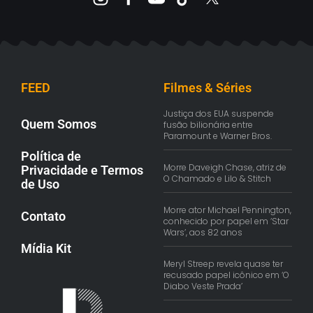
FEED
Filmes & Séries
Justiça dos EUA suspende
Quem Somos
fusão bilionária entre
Paramount e Warner Bros.
Política de
Morre Daveigh Chase, atriz de
Privacidade e Termos
O Chamado e Lilo & Stitch
de Uso
Morre ator Michael Pennington,
Contato
conhecido por papel em ‘Star
Wars’, aos 82 anos
Mídia Kit
Meryl Streep revela quase ter
recusado papel icônico em ‘O
Diabo Veste Prada’