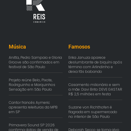
Música
Famosos
Anitta, Pedro Sampaio e Gloria
Erika Januza aparece
Groove são confirmados em
deslumbrante de biquíni após
festival de São Paulo
término com Arlindinho e
deixa fãs babando
Projeto reúne Belo, Pixote,
Rodriguinho e Marquinhos
Casamento milionário e sem
Sensação em São Paulo
a mãe: Davi Brito DEVE GASTAR
R$ 2,5 milhões em festa
Cantor francês Aymeric
apresenta releituras da MPB
Suzane von Richthofen é
em SP
flagrada em supermercado
no interior de São Paulo
Primavera Sound SP 2026
confirma datas de venda de
Deborah Secco se torna alvo