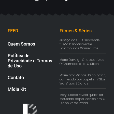
FEED
Filmes & Séries
Justiça dos EUA suspende
Quem Somos
fusão bilionária entre
Paramount e Warner Bros.
Política de
Morre Daveigh Chase, atriz de
Privacidade e Termos
O Chamado e Lilo & Stitch
de Uso
Morre ator Michael Pennington,
Contato
conhecido por papel em ‘Star
Wars’, aos 82 anos
Mídia Kit
Meryl Streep revela quase ter
recusado papel icônico em ‘O
Diabo Veste Prada’