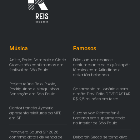
Música
Famosos
Anitta, Pedro Sampaio e Gloria
Erika Januza aparece
Groove são confirmados em
deslumbrante de biquíni após
festival de São Paulo
término com Arlindinho e
deixa fãs babando
Projeto reúne Belo, Pixote,
Rodriguinho e Marquinhos
Casamento milionário e sem
Sensação em São Paulo
a mãe: Davi Brito DEVE GASTAR
R$ 2,5 milhões em festa
Cantor francês Aymeric
apresenta releituras da MPB
Suzane von Richthofen é
em SP
flagrada em supermercado
no interior de São Paulo
Primavera Sound SP 2026
confirma datas de venda de
Deborah Secco se torna alvo