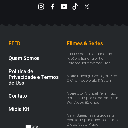
FEED
Filmes & Séries
Justiça dos EUA suspende
Quem Somos
fusão bilionária entre
Paramount e Warner Bros.
Política de
Morre Daveigh Chase, atriz de
Privacidade e Termos
O Chamado e Lilo & Stitch
de Uso
Morre ator Michael Pennington,
Contato
conhecido por papel em ‘Star
Wars’, aos 82 anos
Mídia Kit
Meryl Streep revela quase ter
recusado papel icônico em ‘O
Diabo Veste Prada’