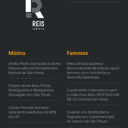
Música
Famosos
Anitta, Pedro Sampaio e Gloria
Erika Januza aparece
Groove são confirmados em
deslumbrante de biquíni após
festival de São Paulo
término com Arlindinho e
deixa fãs babando
Projeto reúne Belo, Pixote,
Rodriguinho e Marquinhos
Casamento milionário e sem
Sensação em São Paulo
a mãe: Davi Brito DEVE GASTAR
R$ 2,5 milhões em festa
Cantor francês Aymeric
apresenta releituras da MPB
Suzane von Richthofen é
em SP
flagrada em supermercado
no interior de São Paulo