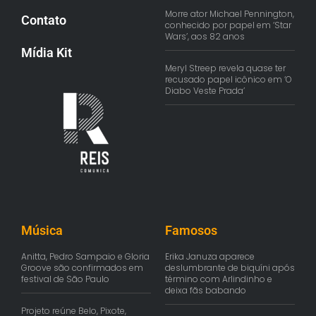
Morre ator Michael Pennington,
Contato
conhecido por papel em ‘Star
Wars’, aos 82 anos
Mídia Kit
Meryl Streep revela quase ter
recusado papel icônico em ‘O
Diabo Veste Prada’
Música
Famosos
Anitta, Pedro Sampaio e Gloria
Erika Januza aparece
Groove são confirmados em
deslumbrante de biquíni após
festival de São Paulo
término com Arlindinho e
deixa fãs babando
Projeto reúne Belo, Pixote,