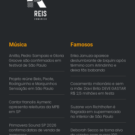
Música
Famosos
Anitta, Pedro Sampaio e Gloria
Erika Januza aparece
Groove são confirmados em
deslumbrante de biquíni após
festival de São Paulo
término com Arlindinho e
deixa fãs babando
Projeto reúne Belo, Pixote,
Rodriguinho e Marquinhos
Casamento milionário e sem
Sensação em São Paulo
a mãe: Davi Brito DEVE GASTAR
R$ 2,5 milhões em festa
Cantor francês Aymeric
apresenta releituras da MPB
Suzane von Richthofen é
em SP
flagrada em supermercado
no interior de São Paulo
Primavera Sound SP 2026
confirma datas de venda de
Deborah Secco se torna alvo
ingressos
de vizinho com quase 100