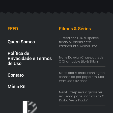
FEED
Filmes & Séries
Justiça dos EUA suspende
Quem Somos
fusão bilionária entre
Paramount e Warner Bros.
Política de
Morre Daveigh Chase, atriz de
Privacidade e Termos
O Chamado e Lilo & Stitch
de Uso
Morre ator Michael Pennington,
Contato
conhecido por papel em ‘Star
Wars’, aos 82 anos
Mídia Kit
Meryl Streep revela quase ter
recusado papel icônico em ‘O
Diabo Veste Prada’