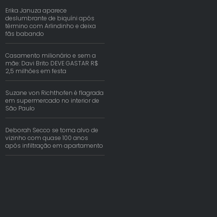
Erika Januza aparece
deslumbrante de biquíni após
término com Arlindinho e deixa
fãs babando
Casamento milionário e sem a
mãe: Davi Brito DEVE GASTAR R$
2,5 milhões em festa
Suzane von Richthofen é flagrada
em supermercado no interior de
São Paulo
Deborah Secco se torna alvo de
vizinho com quase 100 anos
após infiltração em apartamento