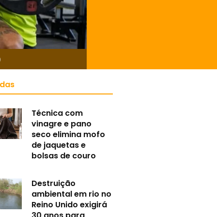
)
idas
Técnica com
vinagre e pano
seco elimina mofo
de jaquetas e
bolsas de couro
Destruição
ambiental em rio no
Reino Unido exigirá
30 anos para