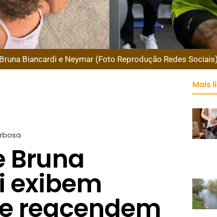
Bruna Biancardi e Neymar (Foto Reprodução Redes Sociais
Mais l
arbosa
 Bruna
i exibem
 e reacendem