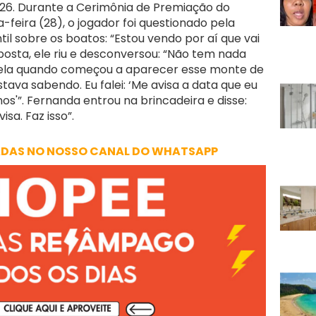
6. Durante a Cerimônia de Premiação do
a-feira (28), o jogador foi questionado pela
l sobre os boatos: “Estou vendo por aí que vai
osta, ele riu e desconversou: “Não tem nada
a ela quando começou a aparecer esse monte de
stava sabendo. Eu falei: ‘Me avisa a data que eu
s'”. Fernanda entrou na brincadeira e disse:
sa. Faz isso”.
ADAS NO NOSSO CANAL DO WHATSAPP