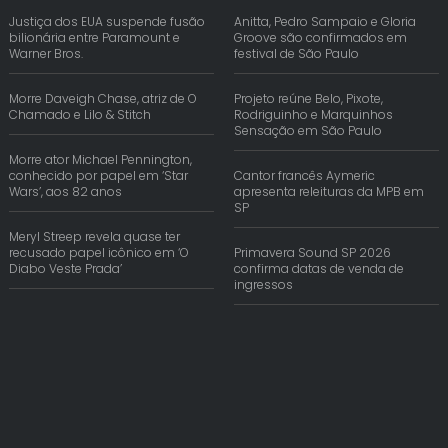
Justiça dos EUA suspende fusão
Anitta, Pedro Sampaio e Gloria
bilionária entre Paramount e
Groove são confirmados em
Warner Bros.
festival de São Paulo
Morre Daveigh Chase, atriz de O
Projeto reúne Belo, Pixote,
Chamado e Lilo & Stitch
Rodriguinho e Marquinhos
Sensação em São Paulo
Morre ator Michael Pennington,
conhecido por papel em ‘Star
Cantor francês Aymeric
Wars’, aos 82 anos
apresenta releituras da MPB em
SP
Meryl Streep revela quase ter
recusado papel icônico em ‘O
Primavera Sound SP 2026
Diabo Veste Prada’
confirma datas de venda de
ingressos