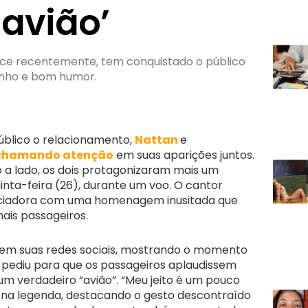
 avião’
nce recentemente, tem conquistado o público
inho e bom humor.
úblico o relacionamento,
Nattan
e
chamando atenção
em suas aparições juntos.
 a lado, os dois protagonizaram mais um
ta-feira (26), durante um voo. O cantor
enciadora com uma homenagem inusitada que
mais passageiros.
 em suas redes sociais, mostrando o momento
 pediu para que os passageiros aplaudissem
um verdadeiro “avião”. “Meu jeito é um pouco
r na legenda, destacando o gesto descontraído