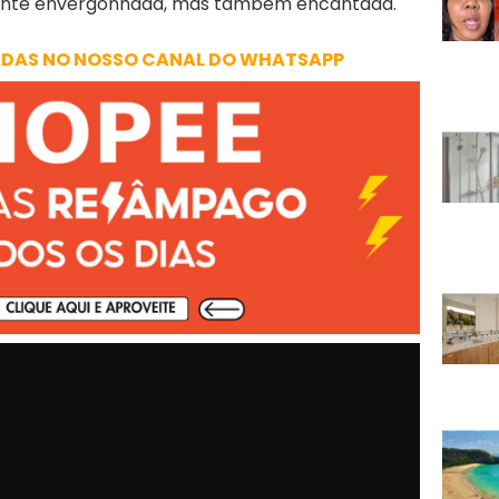
lmente envergonhada, mas também encantada.
ADAS NO NOSSO CANAL DO WHATSAPP