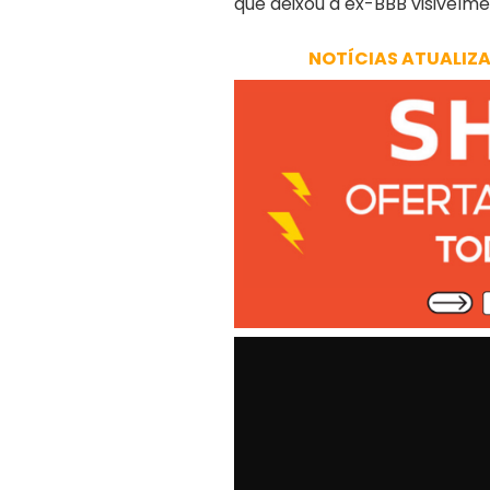
que deixou a ex-BBB visive
NOTÍCIAS ATUALIZ