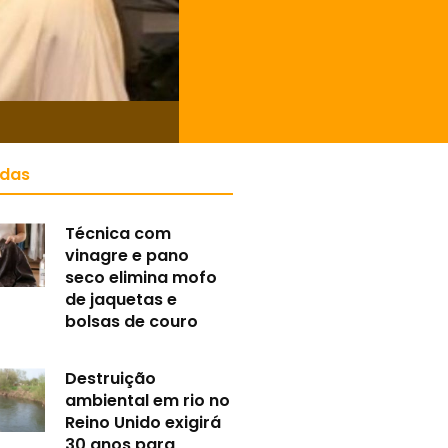
idas
Técnica com
vinagre e pano
seco elimina mofo
de jaquetas e
bolsas de couro
Destruição
ambiental em rio no
Reino Unido exigirá
30 anos para