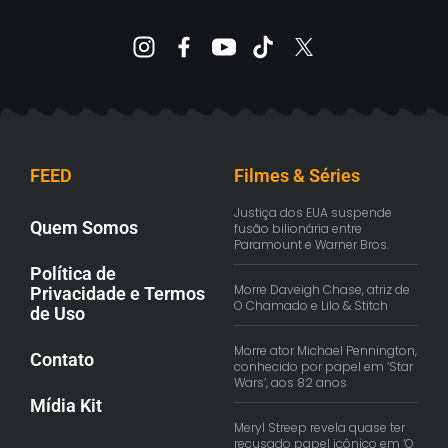
FEED
Filmes & Séries
Justiça dos EUA suspende
Quem Somos
fusão bilionária entre
Paramount e Warner Bros.
Política de
Morre Daveigh Chase, atriz de
Privacidade e Termos
O Chamado e Lilo & Stitch
de Uso
Morre ator Michael Pennington,
Contato
conhecido por papel em ‘Star
Wars’, aos 82 anos
Mídia Kit
Meryl Streep revela quase ter
recusado papel icônico em ‘O