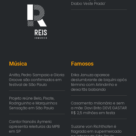
Diabo Veste Prada’
Música
Famosos
Anitta, Pedro Sampaio e Gloria
Erika Januza aparece
Groove são confirmados em
deslumbrante de biquíni após
festival de São Paulo
término com Arlindinho e
deixa fãs babando
Projeto reúne Belo, Pixote,
Rodriguinho e Marquinhos
Casamento milionário e sem
Sensação em São Paulo
a mãe: Davi Brito DEVE GASTAR
R$ 2,5 milhões em festa
Cantor francês Aymeric
apresenta releituras da MPB
Suzane von Richthofen é
em SP
flagrada em supermercado