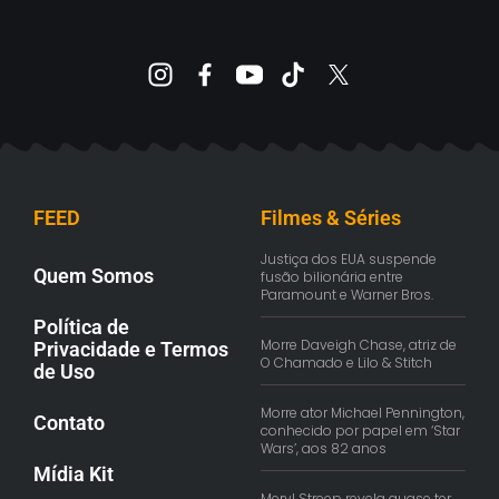
FEED
Filmes & Séries
Justiça dos EUA suspende
Quem Somos
fusão bilionária entre
Paramount e Warner Bros.
Política de
Morre Daveigh Chase, atriz de
Privacidade e Termos
O Chamado e Lilo & Stitch
de Uso
Morre ator Michael Pennington,
Contato
conhecido por papel em ‘Star
Wars’, aos 82 anos
Mídia Kit
Meryl Streep revela quase ter