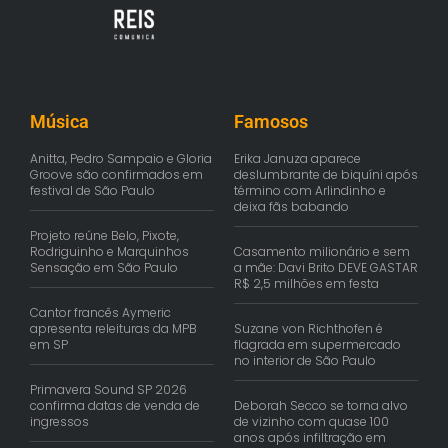
Música
Famosos
Anitta, Pedro Sampaio e Gloria
Erika Januza aparece
Groove são confirmados em
deslumbrante de biquíni após
festival de São Paulo
término com Arlindinho e
deixa fãs babando
Projeto reúne Belo, Pixote,
Rodriguinho e Marquinhos
Casamento milionário e sem
Sensação em São Paulo
a mãe: Davi Brito DEVE GASTAR
R$ 2,5 milhões em festa
Cantor francês Aymeric
apresenta releituras da MPB
Suzane von Richthofen é
em SP
flagrada em supermercado
no interior de São Paulo
Primavera Sound SP 2026
confirma datas de venda de
Deborah Secco se torna alvo
ingressos
de vizinho com quase 100
anos após infiltração em