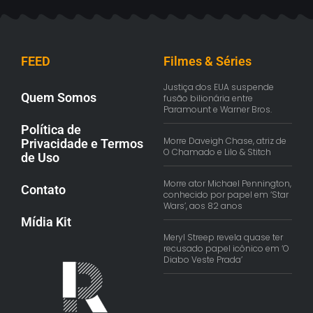
FEED
Filmes & Séries
Justiça dos EUA suspende
Quem Somos
fusão bilionária entre
Paramount e Warner Bros.
Política de
Morre Daveigh Chase, atriz de
Privacidade e Termos
O Chamado e Lilo & Stitch
de Uso
Morre ator Michael Pennington,
Contato
conhecido por papel em ‘Star
Wars’, aos 82 anos
Mídia Kit
Meryl Streep revela quase ter
recusado papel icônico em ‘O
Diabo Veste Prada’