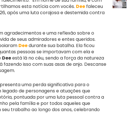
 falecimento. “Em nome de sua família, é com
rtilhamos esta notícia com vocês.
Dee
faleceu
026, após uma luta corajosa e destemida contra
m agradecimentos e uma reflexão sobre o
vida de seus admiradores e entes queridos.
apoiaram
Dee
durante sua batalha. Ela ficou
quantas pessoas se importavam com ela e
e
Dee
está lá no céu, sendo a força da natureza
tá fazendo isso com suas asas de anjo. Descanse
nsagem.
presenta uma perda significativa para o
um legado de personagens e atuações que
etória, pontuada por uma luta pessoal contra a
ho pela família e por todos aqueles que
eu trabalho ao longo dos anos, celebrando