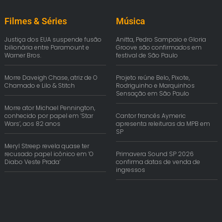
Filmes & Séries
Música
Justiça dos EUA suspende fusão
Anitta, Pedro Sampaio e Gloria
bilionária entre Paramount e
Groove são confirmados em
Warner Bros.
festival de São Paulo
Morre Daveigh Chase, atriz de O
Projeto reúne Belo, Pixote,
Chamado e Lilo & Stitch
Rodriguinho e Marquinhos
Sensação em São Paulo
Morre ator Michael Pennington,
conhecido por papel em ‘Star
Cantor francês Aymeric
Wars’, aos 82 anos
apresenta releituras da MPB em
SP
Meryl Streep revela quase ter
recusado papel icônico em ‘O
Primavera Sound SP 2026
Diabo Veste Prada’
confirma datas de venda de
ingressos