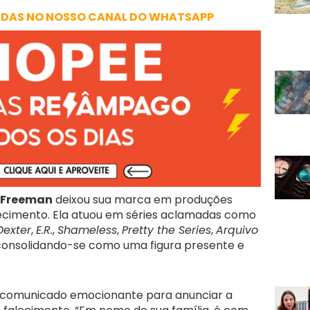
ADAS NO NOSSO CANAL DO WHATSAPP
 Freeman
deixou sua marca em produções
hecimento. Ela atuou em séries aclamadas como
Dexter
,
E.R.
,
Shameless
,
Pretty the Series
,
Arquivo
 consolidando-se como uma figura presente e
um comunicado emocionante para anunciar a