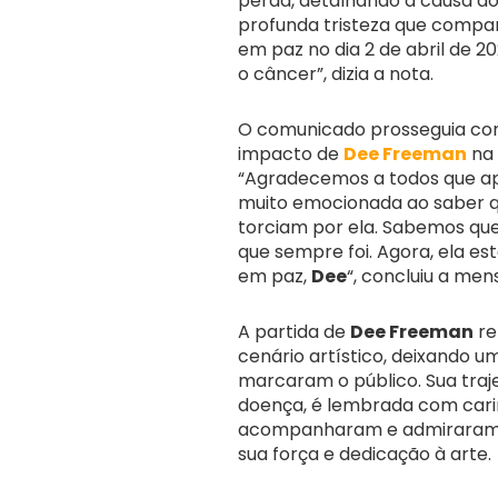
perda, detalhando a causa do
profunda tristeza que compa
em paz no dia 2 de abril de 2
o câncer”, dizia a nota.
O comunicado prosseguia co
impacto de
Dee Freeman
na 
“Agradecemos a todos que 
muito emocionada ao saber 
torciam por ela. Sabemos qu
que sempre foi. Agora, ela es
em paz,
Dee
“, concluiu a me
A partida de
Dee Freeman
re
cenário artístico, deixando 
marcaram o público. Sua traj
doença, é lembrada com carin
acompanharam e admiraram s
sua força e dedicação à arte.