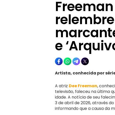
Freeman 
relembre
marcante
e ‘Arquiv
Artista, conhecida por séri
A atriz
Dee Freeman
, conhec
televisão, faleceu na última q
idade. A notícia de seu faleci
3 de abril de 2026, através do 
informando que a causa da m