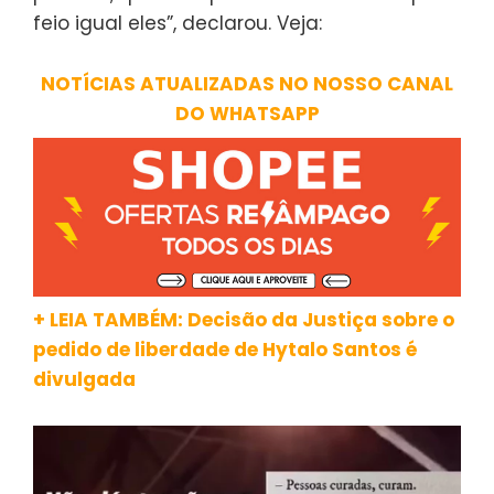
feio igual eles”, declarou. Veja:
NOTÍCIAS ATUALIZADAS NO NOSSO CANAL
DO WHATSAPP
+ LEIA TAMBÉM: Decisão da Justiça sobre o
pedido de liberdade de Hytalo Santos é
divulgada