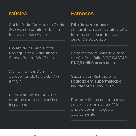
Música
Famosos
Anitta, Pedro Sampaio e Gloria
Erika Januza aparece
Groove são confirmados em
deslumbrante de biquíni após
festival de São Paulo
término com Arlindinho e
deixa fãs babando
Projeto reúne Belo, Pixote,
Rodriguinho e Marquinhos
Casamento milionário e sem
Sensação em São Paulo
a mãe: Davi Brito DEVE GASTAR
R$ 2,5 milhões em festa
Cantor francês Aymeric
apresenta releituras da MPB
Suzane von Richthofen é
em SP
flagrada em supermercado
no interior de São Paulo
Primavera Sound SP 2026
confirma datas de venda de
Deborah Secco se torna alvo
ingressos
de vizinho com quase 100
anos após infiltração em
apartamento