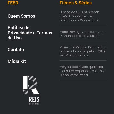
FEED
Filmes & Séries
Justiça dos EUA suspende
Quem Somos
fusão bilionária entre
Paramount e Warner Bros.
Política de
Morre Daveigh Chase, atriz de
Privacidade e Termos
O Chamado e Lilo & Stitch
de Uso
Morre ator Michael Pennington,
Contato
conhecido por papel em ‘Star
Wars’, aos 82 anos
Mídia Kit
Meryl Streep revela quase ter
recusado papel icônico em ‘O
Diabo Veste Prada’