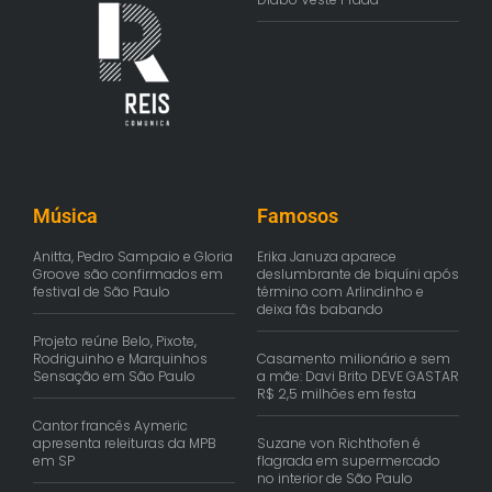
Música
Famosos
Anitta, Pedro Sampaio e Gloria
Erika Januza aparece
Groove são confirmados em
deslumbrante de biquíni após
festival de São Paulo
término com Arlindinho e
deixa fãs babando
Projeto reúne Belo, Pixote,
Rodriguinho e Marquinhos
Casamento milionário e sem
Sensação em São Paulo
a mãe: Davi Brito DEVE GASTAR
R$ 2,5 milhões em festa
Cantor francês Aymeric
apresenta releituras da MPB
Suzane von Richthofen é
em SP
flagrada em supermercado
no interior de São Paulo