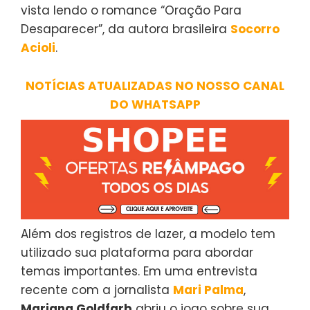
vista lendo o romance “Oração Para
Desaparecer”, da autora brasileira
Socorro
Acioli
.
NOTÍCIAS ATUALIZADAS NO NOSSO CANAL
DO WHATSAPP
Além dos registros de lazer, a modelo tem
utilizado sua plataforma para abordar
temas importantes. Em uma entrevista
recente com a jornalista
Mari Palma
,
Mariana Goldfarb
abriu o jogo sobre sua