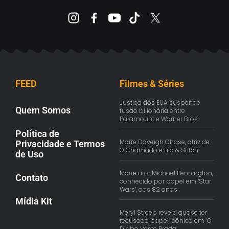
FEED
Filmes & Séries
Justiça dos EUA suspende
Quem Somos
fusão bilionária entre
Paramount e Warner Bros.
Política de
Morre Daveigh Chase, atriz de
Privacidade e Termos
O Chamado e Lilo & Stitch
de Uso
Morre ator Michael Pennington,
Contato
conhecido por papel em ‘Star
Wars’, aos 82 anos
Mídia Kit
Meryl Streep revela quase ter
recusado papel icônico em ‘O
Diabo Veste Prada’