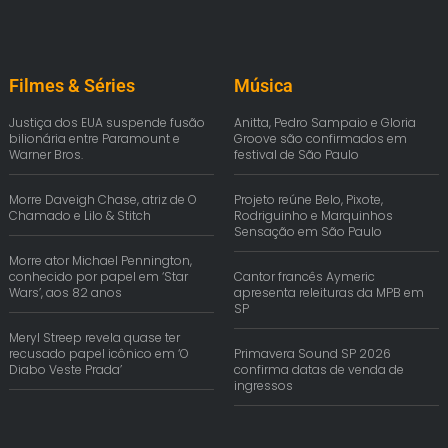
Filmes & Séries
Música
Justiça dos EUA suspende fusão
Anitta, Pedro Sampaio e Gloria
bilionária entre Paramount e
Groove são confirmados em
Warner Bros.
festival de São Paulo
Morre Daveigh Chase, atriz de O
Projeto reúne Belo, Pixote,
Chamado e Lilo & Stitch
Rodriguinho e Marquinhos
Sensação em São Paulo
Morre ator Michael Pennington,
conhecido por papel em ‘Star
Cantor francês Aymeric
Wars’, aos 82 anos
apresenta releituras da MPB em
SP
Meryl Streep revela quase ter
recusado papel icônico em ‘O
Primavera Sound SP 2026
Diabo Veste Prada’
confirma datas de venda de
ingressos