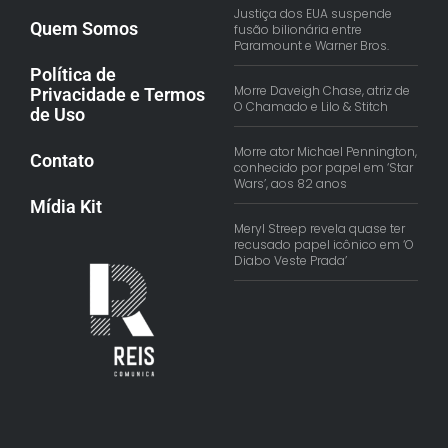
Justiça dos EUA suspende
Quem Somos
fusão bilionária entre
Paramount e Warner Bros.
Política de
Morre Daveigh Chase, atriz de
Privacidade e Termos
O Chamado e Lilo & Stitch
de Uso
Morre ator Michael Pennington,
Contato
conhecido por papel em ‘Star
Wars’, aos 82 anos
Mídia Kit
Meryl Streep revela quase ter
recusado papel icônico em ‘O
Diabo Veste Prada’