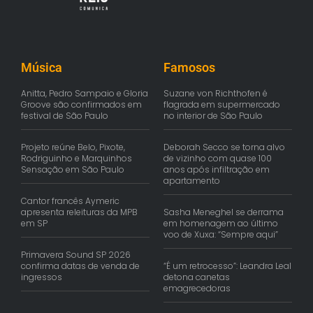
Música
Famosos
Anitta, Pedro Sampaio e Gloria
Suzane von Richthofen é
Groove são confirmados em
flagrada em supermercado
festival de São Paulo
no interior de São Paulo
Projeto reúne Belo, Pixote,
Deborah Secco se torna alvo
Rodriguinho e Marquinhos
de vizinho com quase 100
Sensação em São Paulo
anos após infiltração em
apartamento
Cantor francês Aymeric
apresenta releituras da MPB
Sasha Meneghel se derrama
em SP
em homenagem ao último
voo de Xuxa: “Sempre aqui”
Primavera Sound SP 2026
confirma datas de venda de
“É um retrocesso”: Leandra Leal
ingressos
detona canetas
emagrecedoras