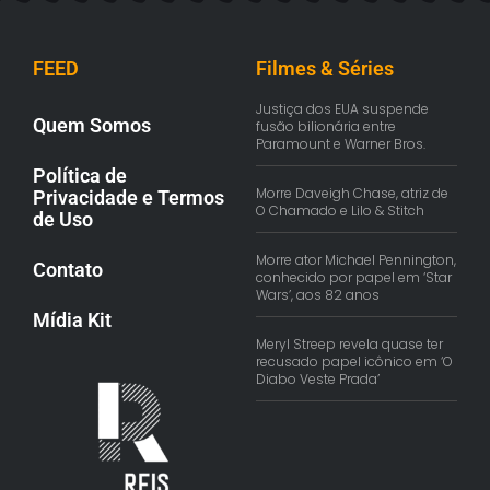
FEED
Filmes & Séries
Justiça dos EUA suspende
Quem Somos
fusão bilionária entre
Paramount e Warner Bros.
Política de
Morre Daveigh Chase, atriz de
Privacidade e Termos
O Chamado e Lilo & Stitch
de Uso
Morre ator Michael Pennington,
Contato
conhecido por papel em ‘Star
Wars’, aos 82 anos
Mídia Kit
Meryl Streep revela quase ter
recusado papel icônico em ‘O
Diabo Veste Prada’