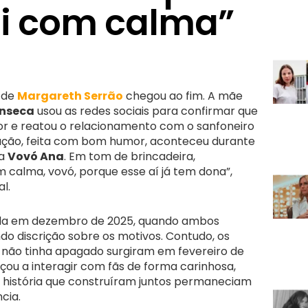
Vai com calma”
l de
Margareth Serrão
chegou ao fim. A mãe
onseca
usou as redes sociais para confirmar que
 e reatou o relacionamento com o sanfoneiro
lação, feita com bom humor, aconteceu durante
ta
Vovó Ana
. Em tom de brincadeira,
m calma, vovó, porque esse aí já tem dona”,
l.
pida em dezembro de 2025, quando ambos
o discrição sobre os motivos. Contudo, os
o não tinha apagado surgiram em fevereiro de
ou a interagir com fãs de forma carinhosa,
a história que construíram juntos permaneciam
cia.