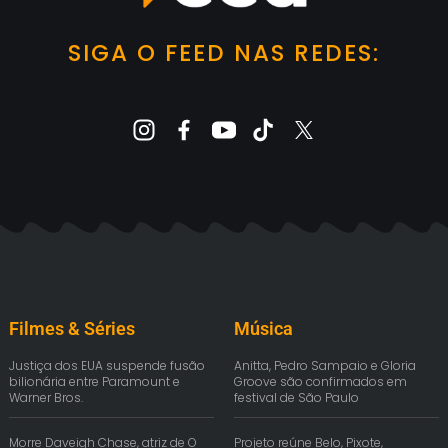
SIGA O FEED NAS REDES:
Filmes & Séries
Música
Justiça dos EUA suspende fusão
Anitta, Pedro Sampaio e Gloria
bilionária entre Paramount e
Groove são confirmados em
Warner Bros.
festival de São Paulo
Morre Daveigh Chase, atriz de O
Projeto reúne Belo, Pixote,