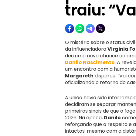
traiu: “
O mistério sobre o status civi
da influenciadora
Virginia F
deu uma nova chance ao amor
Danilo Nascimento
. A reve
um encontro com a humoris
Margareth
disparou: “Vai co
oficializando o retorno do casa
A união havia sido interrom
decidiram se separar mantend
primeiros sinais de que o fog
2026. Na época,
Danilo
começ
reforçando que o respeito e 
intactos, mesmo com a distân