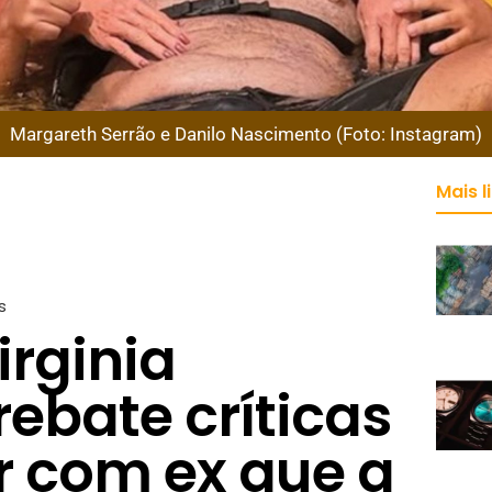
Margareth Serrão e Danilo Nascimento (Foto: Instagram)
Mais l
s
irginia
ebate críticas
r com ex que a