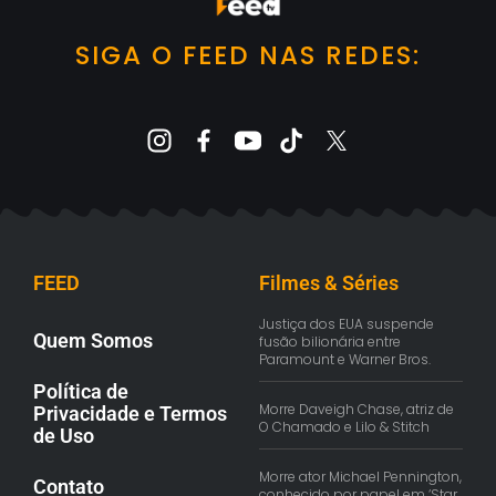
SIGA O FEED NAS REDES:
FEED
Filmes & Séries
Justiça dos EUA suspende
Quem Somos
fusão bilionária entre
Paramount e Warner Bros.
Política de
Morre Daveigh Chase, atriz de
Privacidade e Termos
O Chamado e Lilo & Stitch
de Uso
Morre ator Michael Pennington,
Contato
conhecido por papel em ‘Star