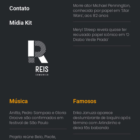
Morre ator Michael Pennington,
Contato
conhecido por papel em ‘Star
Wars’, aos 82 anos
Mídia Kit
Meryl Streep revela quase ter
recusado papel icônico em ‘O
Diabo Veste Prada’
Música
Famosos
Anitta, Pedro Sampaio e Gloria
Erika Januza aparece
Groove são confirmados em
deslumbrante de biquíni após
festival de São Paulo
término com Arlindinho e
deixa fãs babando
Projeto reúne Belo, Pixote,